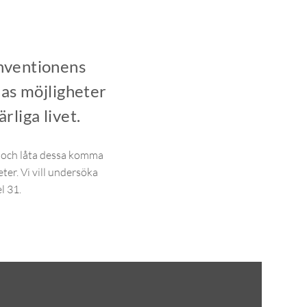
onventionens
nas möjligheter
rliga livet.
on och låta dessa komma
ter. Vi vill undersöka
l 31.