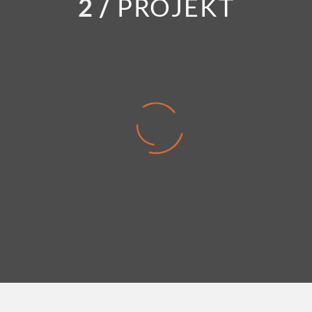
2
/
PROJEKT