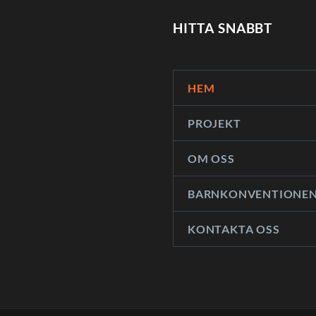
EN DELTAGARE OM SIN VÄSKA.
HITTA SNABBT
”Jag trodde inte att det skulle bli så här bra!

HEM
PROJEKT
OM OSS
BARNKONVENTIONE
KONTAKTA OSS