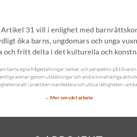
1
/
ARTIKEL 31
Artikel 31 vill i enlighet med barnrättsk
ydligt öka barns, ungdomars och unga vux
 och fritt delta i det kulturella och konstnä
fram barns egna frågeställningar, tankar, och perspektiv på tillvar
ffentliga arenan genom utställningar och andra konstnärliga aktivite
igheterna att i praktiken manifestera och utöva rättigheten i artike
→ Mer om vårt arbete